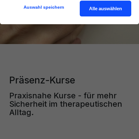
Auswahl speichern
Alle auswählen
Präsenz-Kurse
Praxisnahe Kurse - für mehr
Sicherheit im therapeutischen
Alltag.