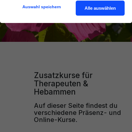
Auswahl speichern
Alle auswählen
Zusatzkurse für
Therapeuten &
Hebammen
Auf dieser Seite findest du
verschiedene Präsenz- und
Online-Kurse.