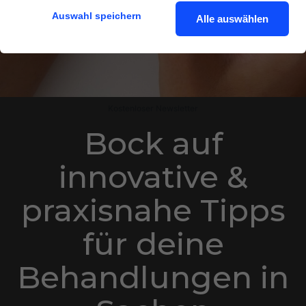
Auswahl speichern
Alle auswählen
Kostenloser Newsletter
Bock auf
innovative &
praxisnahe Tipps
für deine
Behandlungen in