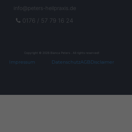
info@peters-heilpraxis.de
0176 / 57 79 16 24
Copyright © 2026 Bianca Peters . All rights reserved!
Impressum
Datenschutz
AGB
Disclaimer