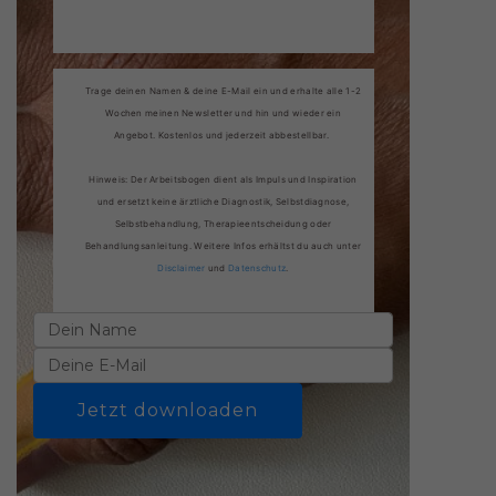
Trage deinen Namen & deine E-Mail ein und erhalte alle 1-2
Wochen meinen Newsletter und hin und wieder ein
Angebot. Kostenlos und jederzeit abbestellbar.
Hinweis: Der Arbeitsbogen dient als Impuls und Inspiration
und ersetzt keine ärztliche Diagnostik, Selbstdiagnose,
Selbstbehandlung, Therapieentscheidung oder
Behandlungsanleitung. Weitere Infos erhältst du auch unter
Disclaimer
und
Datenschutz
.
Jetzt downloaden