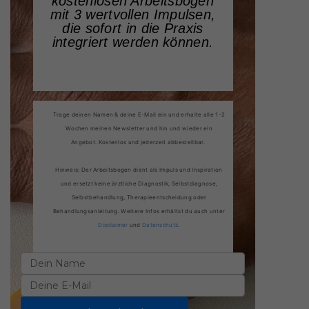
kostenlosen Arbeitsbogen
mit 3 wertvollen Impulsen,
die sofort in die Praxis
integriert werden können.
Trage deinen Namen & deine E-Mail ein und erhalte alle 1-2
Wochen meinen Newsletter und hin und wieder ein
Angebot. Kostenlos und jederzeit abbestellbar.
Hinweis: Der Arbeitsbogen dient als Impuls und Inspiration
und ersetzt keine ärztliche Diagnostik, Selbstdiagnose,
Selbstbehandlung, Therapieentscheidung oder
Behandlungsanleitung. Weitere Infos erhältst du auch unter
Disclaimer
und
Datenschutz
.