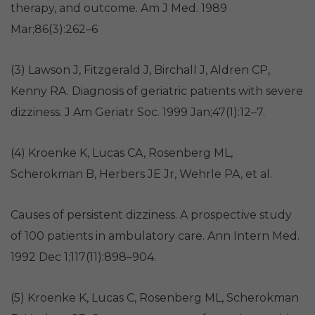
therapy, and outcome. Am J Med. 1989
Mar;86(3):262–6
(3) Lawson J, Fitzgerald J, Birchall J, Aldren CP,
Kenny RA. Diagnosis of geriatric patients with severe
dizziness. J Am Geriatr Soc. 1999 Jan;47(1):12–7.
(4) Kroenke K, Lucas CA, Rosenberg ML,
Scherokman B, Herbers JE Jr, Wehrle PA, et al.
Causes of persistent dizziness. A prospective study
of 100 patients in ambulatory care. Ann Intern Med.
1992 Dec 1;117(11):898–904.
(5) Kroenke K, Lucas C, Rosenberg ML, Scherokman