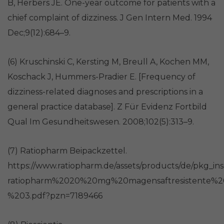
B, Herbers JE. One-year outcome for patients with a
chief complaint of dizziness. J Gen Intern Med. 1994
Dec;9(12):684–9.
(6) Kruschinski C, Kersting M, Breull A, Kochen MM,
Koschack J, Hummers-Pradier E. [Frequency of
dizziness-related diagnoses and prescriptions in a
general practice database]. Z Für Evidenz Fortbild
Qual Im Gesundheitswesen. 2008;102(5):313–9.
(7) Ratiopharm Beipackzettel.
https://www.ratiopharm.de/assets/products/de/pkg_ins
ratiopharm%2020%20mg%20magensaftresistente%2
%203.pdf?pzn=7189466