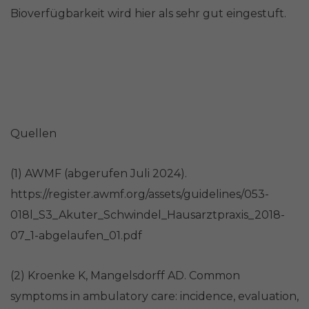
Bioverfügbarkeit wird hier als sehr gut eingestuft.
Quellen
(1) AWMF (abgerufen Juli 2024).
https://register.awmf.org/assets/guidelines/053-
018l_S3_Akuter_Schwindel_Hausarztpraxis_2018-
07_1-abgelaufen_01.pdf
(2) Kroenke K, Mangelsdorff AD. Common
symptoms in ambulatory care: incidence, evaluation,