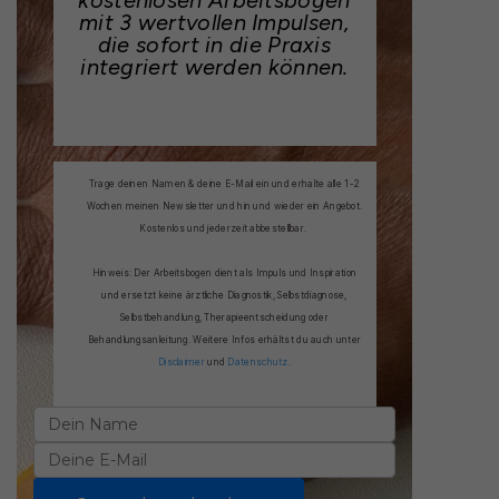
kostenlosen Arbeitsbogen
mit 3 wertvollen Impulsen,
die sofort in die Praxis
integriert werden können.
Trage deinen Namen & deine E-Mail ein und erhalte alle 1-2
Wochen meinen Newsletter und hin und wieder ein Angebot.
Kostenlos und jederzeit abbestellbar.
Hinweis: Der Arbeitsbogen dient als Impuls und Inspiration
und ersetzt keine ärztliche Diagnostik, Selbstdiagnose,
Selbstbehandlung, Therapieentscheidung oder
Behandlungsanleitung. Weitere Infos erhältst du auch unter
Disclaimer
und
Datenschutz
.