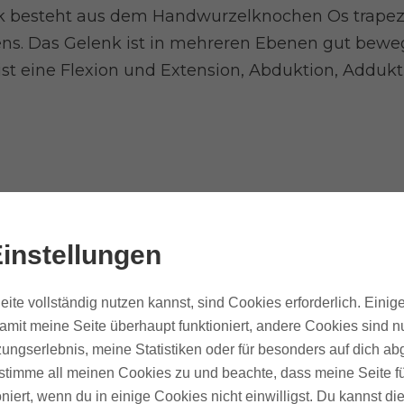
 besteht aus dem Handwurzelknochen Os trapez
ns. Das Gelenk ist in mehreren Ebenen gut beweg
s ist eine Flexion und Extension, Abduktion, Adduk
eit und Flexibilität haben auch zur Folge, dass e
nk ist ein sehr praxisnahes Beispiel, um das Spa
instellungen
erklären.
ite vollständig nutzen kannst, sind Cookies erforderlich. Einig
amit meine Seite überhaupt funktioniert, andere Cookies sind nu
fach tasten
ungserlebnis, meine Statistiken oder für besonders auf dich ab
te stimme all meinen Cookies zu und beachte, dass meine Seite fü
inden, wird die Hand in einer entspannten Haltu
oniert, wenn du in einige Cookies nicht einwilligst. Du kannst di