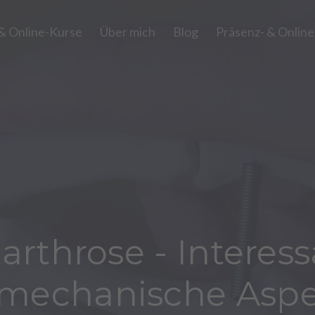
 & Online-Kurse
Über mich
Blog
Präsenz- & Onlin
arthrose - Interes
mechanische Asp