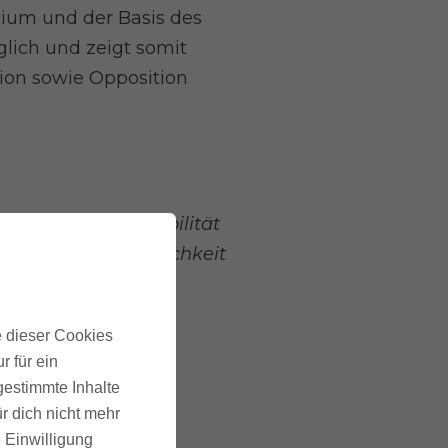
ium und der Basis des
lich und zeigt somit
tion sowie Opposition
s zulasten der Stabilität
nnungsfeld Beweglichkeit
e dieser Cookies
r für ein
gestimmte Inhalte
r dich nicht mehr
ng gelagert. Die
e Einwilligung