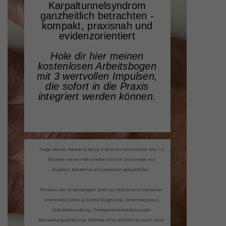
Karpaltunnelsyndrom
ganzheitlich betrachten -
kompakt, praxisnah und
evidenzorientiert
Hole dir hier meinen
kostenlosen Arbeitsbogen
mit 3 wertvollen Impulsen,
die sofort in die Praxis
integriert werden können.
Trage deinen Namen & deine E-Mail ein und erhalte alle 1-2
Wochen meinen Newsletter und hin und wieder ein
Angebot. Kostenlos und jederzeit abbestellbar.
Hinweis: Der Arbeitsbogen dient als Impuls und Inspiration
und ersetzt keine ärztliche Diagnostik, Selbstdiagnose,
Selbstbehandlung, Therapieentscheidung oder
Behandlungsanleitung. Weitere Infos erhältst du auch unter