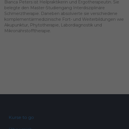
Bianca Peters ist Heilpraktikerin und Ergotherapeutin. Sie
belegte den Master-Studiengang Interdisziplinäre
Schmerztherapie. Daneben absolvierte sie verschiedene
komplementärmedizinische Fort- und Weiterbildungen wie
Akupunktur, Phytotherapie, Labordiagnostik und
Mikronährstofftherapie.
Kurse to go