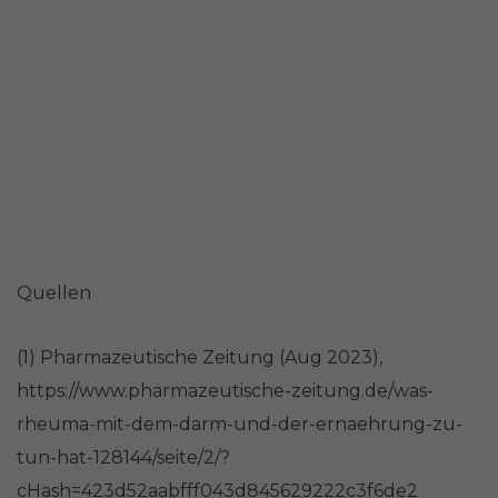
Quellen
(1) Pharmazeutische Zeitung (Aug 2023),
https://www.pharmazeutische-zeitung.de/was-
rheuma-mit-dem-darm-und-der-ernaehrung-zu-
tun-hat-128144/seite/2/?
cHash=423d52aabfff043d845629222c3f6de2