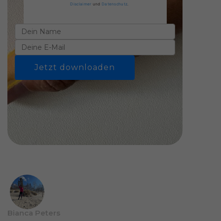
Disclaimer
und
Datenschutz
.
Jetzt downloaden
Bianca Peters