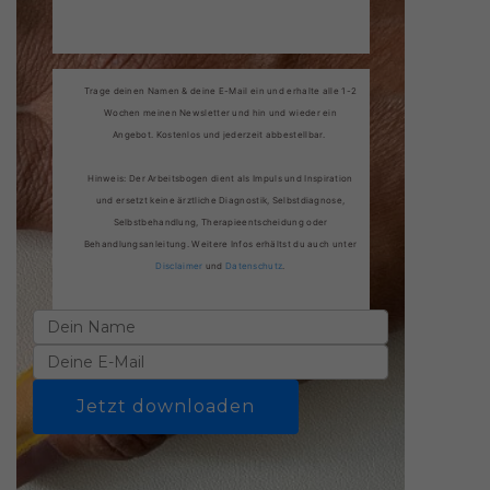
Trage deinen Namen & deine E-Mail ein und erhalte alle 1-2
Wochen meinen Newsletter und hin und wieder ein
Angebot. Kostenlos und jederzeit abbestellbar.
Hinweis: Der Arbeitsbogen dient als Impuls und Inspiration
und ersetzt keine ärztliche Diagnostik, Selbstdiagnose,
Selbstbehandlung, Therapieentscheidung oder
Behandlungsanleitung. Weitere Infos erhältst du auch unter
Disclaimer
und
Datenschutz
.
Jetzt downloaden