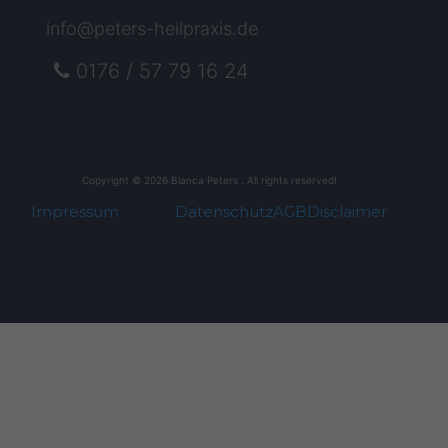
info@peters-heilpraxis.de
0176 / 57 79 16 24
Copyright © 2026 Bianca Peters . All rights reserved!
Impressum
Datenschutz
AGB
Disclaimer