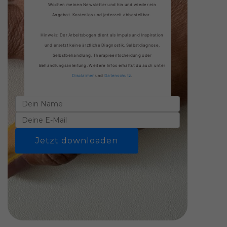
Wochen meinen Newsletter und hin und wieder ein
Angebot. Kostenlos und jederzeit abbestellbar.
Hinweis: Der Arbeitsbogen dient als Impuls und Inspiration
und ersetzt keine ärztliche Diagnostik, Selbstdiagnose,
Selbstbehandlung, Therapieentscheidung oder
Behandlungsanleitung. Weitere Infos erhältst du auch unter
Disclaimer
und
Datenschutz
.
Jetzt downloaden