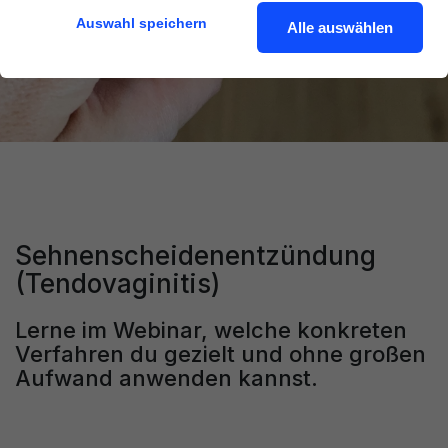
Auswahl speichern
Alle auswählen
Sehnenscheidenentzündung
(Tendovaginitis)
Lerne im Webinar, welche konkreten
Verfahren du gezielt und ohne großen
Aufwand anwenden kannst.