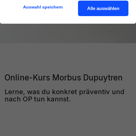
Auswahl speichern
Alle auswählen
Online-Kurs Morbus Dupuytren
Lerne, was du konkret präventiv und
nach OP tun kannst.