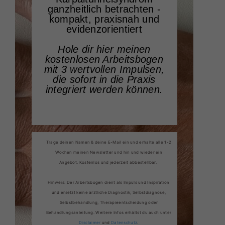
ganzheitlich betrachten -
kompakt, praxisnah und
evidenzorientiert
Hole dir hier meinen
kostenlosen Arbeitsbogen
mit 3 wertvollen Impulsen,
die sofort in die Praxis
integriert werden können.
Trage deinen Namen & deine E-Mail ein und erhalte alle 1-2
Wochen meinen Newsletter und hin und wieder ein
Angebot. Kostenlos und jederzeit abbestellbar.
Hinweis: Der Arbeitsbogen dient als Impuls und Inspiration
und ersetzt keine ärztliche Diagnostik, Selbstdiagnose,
Selbstbehandlung, Therapieentscheidung oder
Behandlungsanleitung. Weitere Infos erhältst du auch unter
Disclaimer
und
Datenschutz
.