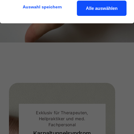
Auswahl speichern
Alle auswählen
Exklusiv für Therapeuten,
Heilpraktiker und med.
Fachpersonal
Karpaltunnelsyndrom