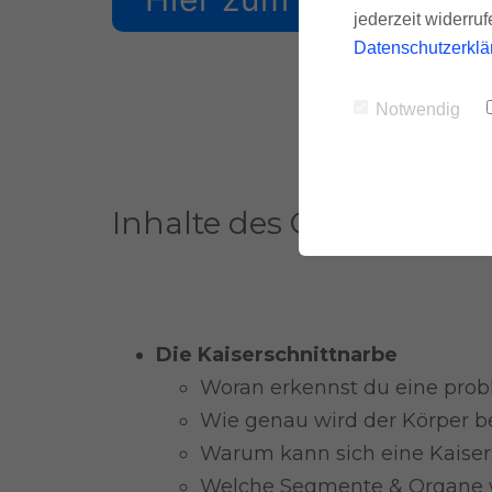
jederzeit widerru
Datenschutzerklä
Notwendig
Inhalte des Online-Kurse
Die Kaiserschnittnarbe
Woran erkennst du eine prob
Wie genau wird der Körper be
Warum kann sich eine Kaisers
Welche Segmente & Organe w