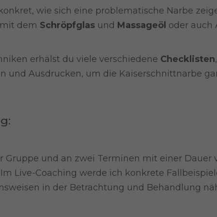
konkret, wie sich eine problematische Narbe zeig
n mit dem
Schröpfglas
und
Massageöl
oder auch 
niken erhälst du viele verschiedene
Checklisten
und Ausdrucken, um die Kaiserschnittnarbe ganz
g:
er Gruppe und an zwei Terminen mit einer Dauer v
Im Live-Coaching werde ich konkrete Fallbeispi
sweisen in der Betrachtung und Behandlung nähe