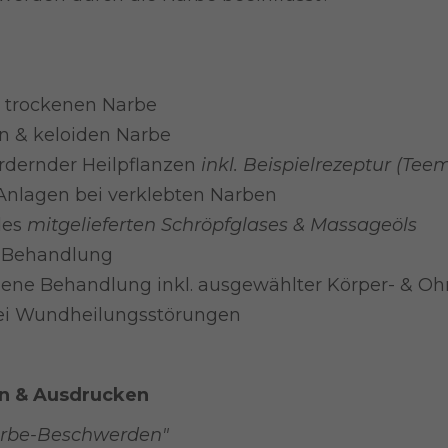
 trockenen Narbe
n & keloiden Narbe
dernder Heilpflanzen
inkl. Beispielrezeptur (Tee
Anlagen bei verklebten Narben
des
mitgelieferten Schröpfglases & Massageöls
 Behandlung
gene Behandlung inkl. ausgewählter Körper- & O
bei Wundheilungsstörungen
n & Ausdrucken
arbe-Beschwerden"