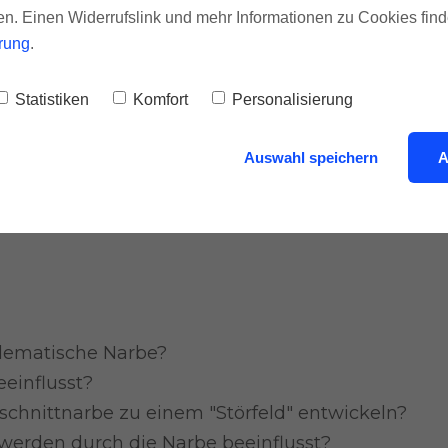
fen. Einen Widerrufslink und mehr Informationen zu Cookies find
rung
.
Statistiken
Komfort
Personalisierung
Auswahl speichern
A
s (Lernvideos):
lematische Narbe?
einflusst?
chnittnarbe zu einem "Störfeld" entwickeln?
erden durch die Narbe beeinflusst?