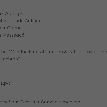
iz-Auflage
chwellende Auflage
heit-Creme
s Massageöl
e bei Wundheilungsstörungen & Tabelle mit relev
du achten?
gs:
narbe" aus Sicht der Ganzheitsmedizin