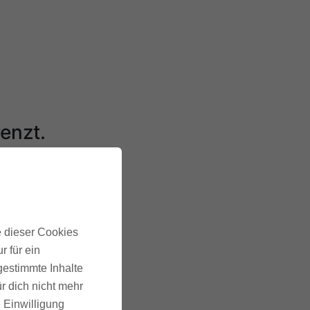
enzt.
uchbar.
e dieser Cookies
r für ein
gestimmte Inhalte
r dich nicht mehr
e Einwilligung