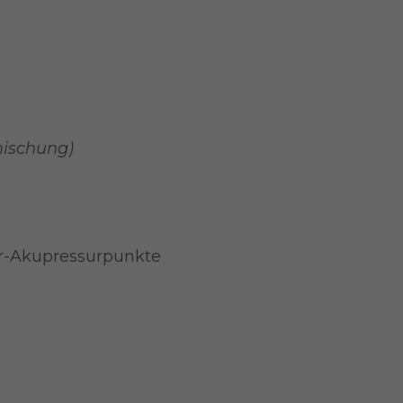
mischung)
hr-Akupressurpunkte